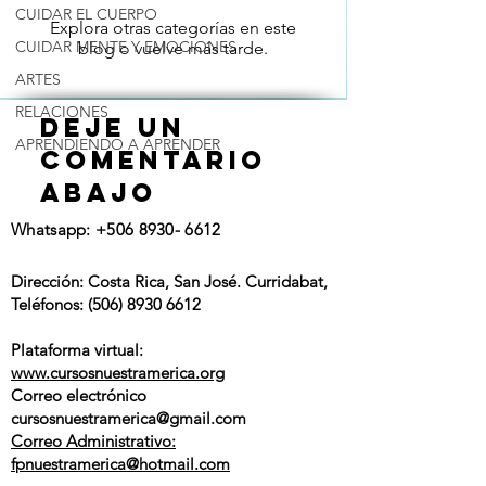
CUIDAR EL CUERPO
Explora otras categorías en este
CUIDAR MENTE Y EMOCIONES
blog o vuelve más tarde.
ARTES
RELACIONES
deje un
APRENDIENDO A APRENDER
comentario
ABAJO
Whatsapp:
+506 8930- 6612
Dirección: Costa Rica, San José. Curridabat,
Teléfonos:
(506) 8930 6612
Plataforma virtual:
www.cursosnuestramerica.org
Correo electrónico
cursosnuestramerica
@gmail.com
Correo Administrativo:
fpnuestramerica@hotmail.com